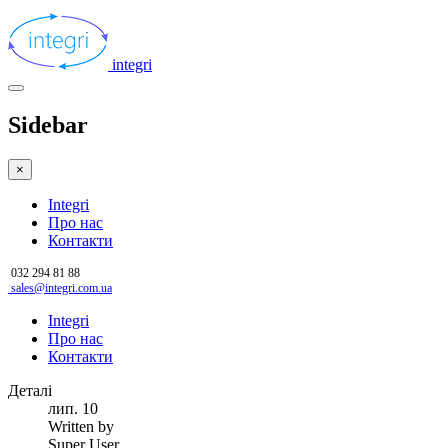
integri
Sidebar
×
Integri
Про нас
Контакти
032 294 81 88
sales@integri.com.ua
Integri
Про нас
Контакти
Деталі
лип.
10
Written by
Super User